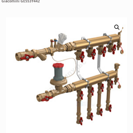
Giacomini GE553Y442