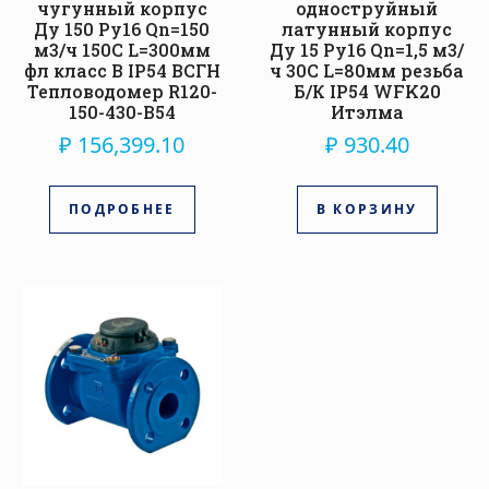
чугунный корпус
одноструйный
Ду 150 Ру16 Qn=150
латунный корпус
м3/ч 150С L=300мм
Ду 15 Ру16 Qn=1,5 м3/
фл класс B IP54 ВСГН
ч 30С L=80мм резьба
Тепловодомер R120-
Б/К IP54 WFK20
150-430-B54
Итэлма
₽
156,399.10
₽
930.40
ПОДРОБНЕЕ
В КОРЗИНУ