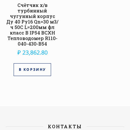
Счётчик х/в
турбинный
чугунный корпус
Ду 40 Ру16 Qn=30 м3/
ч 50С L=200мм фл
класс B IP54 ВСХН
Тепловодомер R110-
040-430-B54
₽
23,862.80
В КОРЗИНУ
КОНТАКТЫ