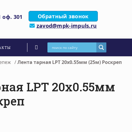
Обратный звонок
 оф. 301
zavod@mpk-impuls.ru
АКТЫ
епеж
/
Лента тарная LPT 20х0.55мм (25м) Роскреп
рная LPT 20х0.55мм
креп