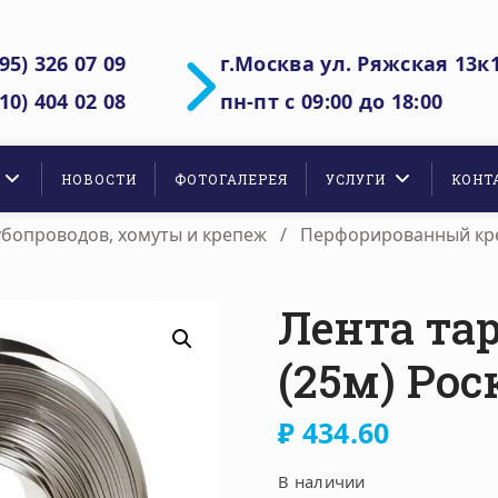
95) 326 07 09
г.Москва ул. Ряжская 13к1
10) 404 02 08
пн-пт
с 09:00 до 18:00
НОВОСТИ
ФОТОГАЛЕРЕЯ
УСЛУГИ
КОНТ
убопроводов, хомуты и крепеж
/
Перфорированный кр
Лента та
(25м) Рос
₽
434.60
В наличии