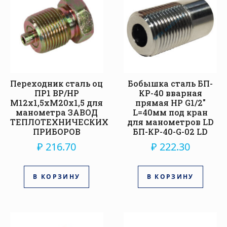
Переходник сталь оц
Бобышка сталь БП-
ПР1 ВР/НР
КР-40 вварная
М12х1,5хМ20х1,5 для
прямая НР G1/2″
манометра ЗАВОД
L=40мм под кран
ТЕПЛОТЕХНИЧЕСКИХ
для манометров LD
ПРИБОРОВ
БП-КР-40-G-02 LD
₽
216.70
₽
222.30
В КОРЗИНУ
В КОРЗИНУ