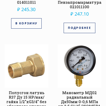
014011011
Пензапромарматура
021011100
₽
245.30
₽
247.10
В КОРЗИНУ
ПОДРОБНЕЕ
Полусгон латунь
Манометр МД02
R37 Ду 15 НР/нак/
радиальный
гайка 1/2″xG3/4″ без
Дк50мм 0-0,6 МПа