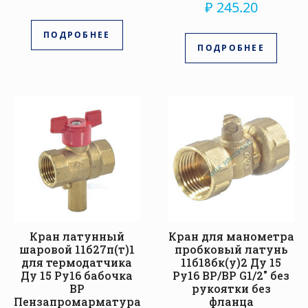
₽
245.20
ПОДРОБНЕЕ
ПОДРОБНЕЕ
Кран латунный
Кран для манометра
шаровой 11б27п(т)1
пробковый латунь
для термодатчика
11б18бк(у)2 Ду 15
Ду 15 Ру16 бабочка
Ру16 ВР/ВР G1/2″ без
ВР
рукоятки без
Пензапромарматура
фланца