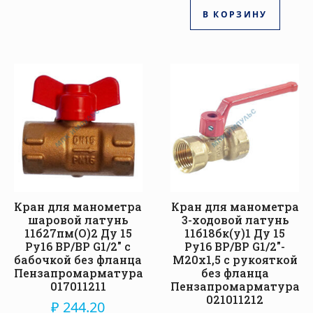
В КОРЗИНУ
Кран для манометра
Кран для манометра
шаровой латунь
3-ходовой латунь
11б27пм(О)2 Ду 15
11б18бк(у)1 Ду 15
Ру16 ВР/ВР G1/2″ с
Ру16 ВР/ВР G1/2″-
бабочкой без фланца
М20х1,5 с рукояткой
Пензапромарматура
без фланца
017011211
Пензапромарматура
021011212
₽
244.20