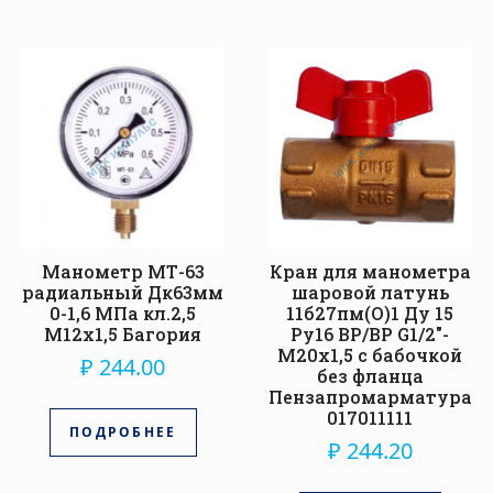
Манометр МТ-63
Кран для манометра
радиальный Дк63мм
шаровой латунь
0-1,6 МПа кл.2,5
11б27пм(О)1 Ду 15
М12х1,5 Багория
Ру16 ВР/ВР G1/2″-
М20х1,5 с бабочкой
₽
244.00
без фланца
Пензапромарматура
017011111
ПОДРОБНЕЕ
₽
244.20