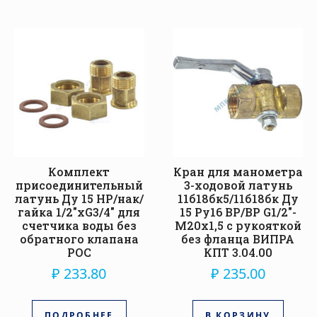
Комплект
Кран для манометра
присоединительный
3-ходовой латунь
латунь Ду 15 НР/нак/
11б18бк5/11б18бк Ду
гайка 1/2″xG3/4″ для
15 Ру16 ВР/ВР G1/2″-
счетчика воды без
М20х1,5 с рукояткой
обратного клапана
без фланца ВИПРА
РОС
КПТ 3.04.00
₽
233.80
₽
235.00
ПОДРОБНЕЕ
В КОРЗИНУ