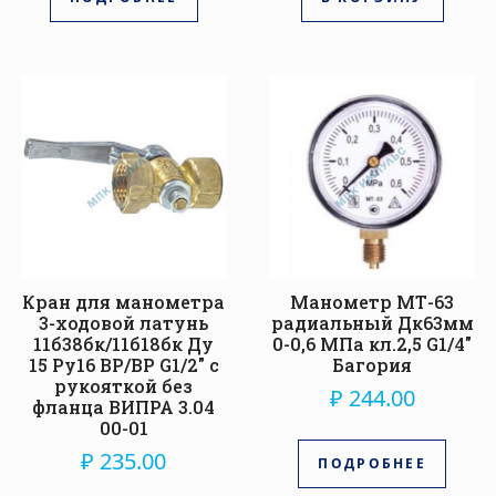
Кран для манометра
Манометр МТ-63
3-ходовой латунь
радиальный Дк63мм
11б38бк/11б18бк Ду
0-0,6 МПа кл.2,5 G1/4″
15 Ру16 ВР/ВР G1/2″ с
Багория
рукояткой без
₽
244.00
фланца ВИПРА 3.04
00-01
₽
235.00
ПОДРОБНЕЕ