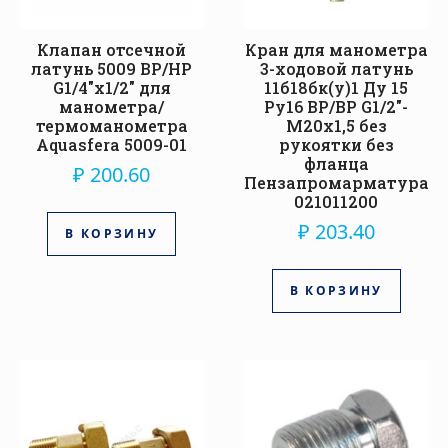
Клапан отсечной
Кран для манометра
латунь 5009 ВР/НР
3-ходовой латунь
G1/4″х1/2″ для
11б18бк(у)1 Ду 15
манометра/
Ру16 ВР/ВР G1/2″-
термоманометра
М20х1,5 без
Aquasfera 5009-01
рукоятки без
фланца
₽
200.60
Пензапромарматура
021011200
₽
203.40
В КОРЗИНУ
В КОРЗИНУ