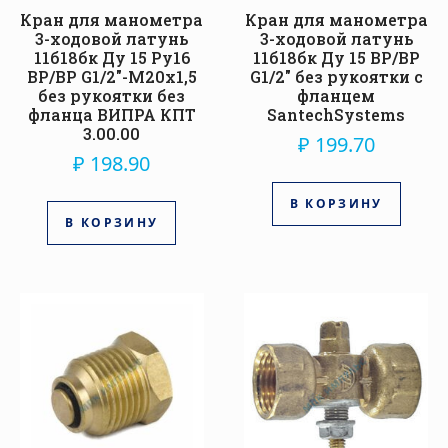
Кран для манометра
Кран для манометра
3-ходовой латунь
3-ходовой латунь
11б18бк Ду 15 Ру16
11б18бк Ду 15 ВР/ВР
ВР/ВР G1/2″-М20х1,5
G1/2″ без рукоятки с
без рукоятки без
фланцем
фланца ВИПРА КПТ
SantechSystems
3.00.00
₽
199.70
₽
198.90
В КОРЗИНУ
В КОРЗИНУ